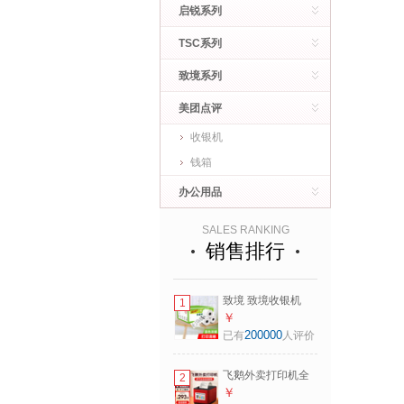
启锐系列
TSC系列
致境系列
美团点评
收银机
钱箱
办公用品
SALES RANKING
销售排行
致境 致境收银机
1
pos纸外卖打印纸小
￥
票纸热敏打印纸小
200000
已有
人评价
票打印纸收银纸
57MM*50MM50卷/
飞鹅外卖打印机全
2
整箱
自动接单58mm热
￥