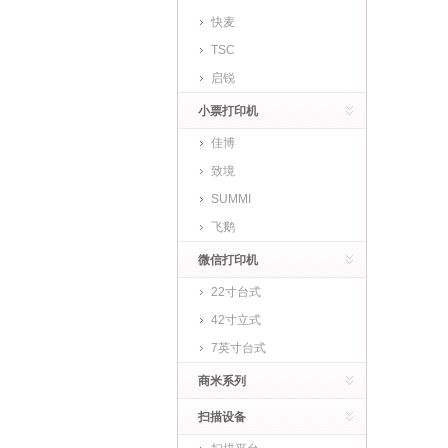
快麦
TSC
启锐
小票打印机
佳博
致境
SUMMI
飞鹅
微信打印机
22寸台式
42寸立式
7英寸台式
商米系列
扫描设备