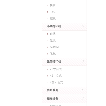
快麦
TSC
启锐
小票打印机
佳博
致境
SUMMI
飞鹅
微信打印机
22寸台式
42寸立式
7英寸台式
商米系列
扫描设备