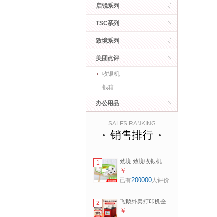
启锐系列
TSC系列
致境系列
美团点评
收银机
钱箱
办公用品
SALES RANKING
销售排行
致境 致境收银机
1
pos纸外卖打印纸小
￥
票纸热敏打印纸小
200000
已有
人评价
票打印纸收银纸
57MM*50MM50卷/
飞鹅外卖打印机全
2
整箱
自动接单58mm热
￥